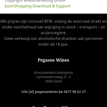
Copyright MAXXmarketing GmbH
JoomShopping Download & Support
Alle prijzen zijn inclusief BTW, zolang de voorraad strekt en
onder voorbehoud van wijziging in stock – transport – en
accijnsregime.
Geen verkoop van alcoholische dranken aan personen
onder de 18 jaar.
Pegasos Wines
Grousdanakis Evangelos
Lantmeetersweg 4 - 6
3600 Genk
info [at] pegasoswines.be 0477 98 62 27