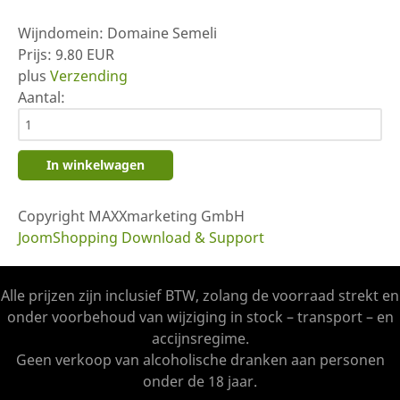
Wijndomein:
Domaine Semeli
Prijs:
9.80 EUR
plus
Verzending
Aantal:
Copyright MAXXmarketing GmbH
JoomShopping Download & Support
Alle prijzen zijn inclusief BTW, zolang de voorraad strekt en
onder voorbehoud van wijziging in stock – transport – en
accijnsregime.
Geen verkoop van alcoholische dranken aan personen
onder de 18 jaar.