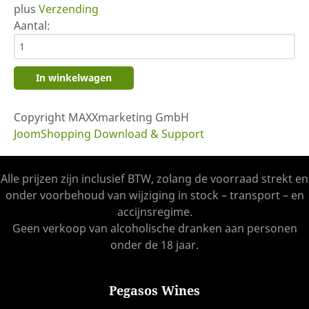
plus
Verzending
Aantal:
Copyright MAXXmarketing GmbH
JoomShopping Download & Support
Alle prijzen zijn inclusief BTW, zolang de voorraad strekt en
onder voorbehoud van wijziging in stock – transport – en
accijnsregime.
Geen verkoop van alcoholische dranken aan personen
onder de 18 jaar.
Pegasos Wines